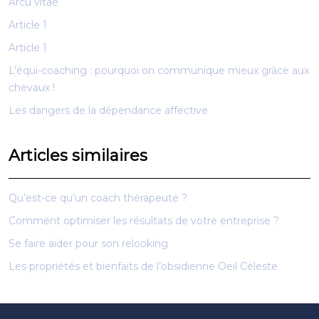
Arcu vitae
Article 1
Article 1
L’équi-coaching : pourquoi on communique mieux grâce aux
chevaux !
Les dangers de la dépendance affective
Articles similaires
Qu’est-ce qu’un coach thérapeute ?
Comment optimiser les résultats de votre entreprise ?
Se faire aider pour son relooking
Les propriétés et bienfaits de l’obsidienne Oeil Céleste